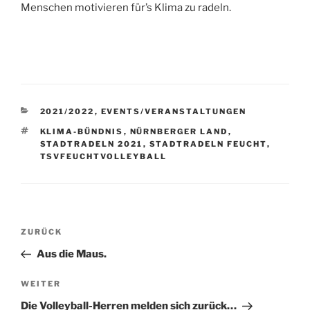
Menschen motivieren für’s Klima zu radeln.
KATEGORIEN
2021/2022
,
EVENTS/VERANSTALTUNGEN
SCHLAGWÖRTER
KLIMA-BÜNDNIS
,
NÜRNBERGER LAND
,
STADTRADELN 2021
,
STADTRADELN FEUCHT
,
TSVFEUCHTVOLLEYBALL
Beitragsnavigation
Vorheriger
ZURÜCK
Beitrag
Aus die Maus.
Nächster
WEITER
Beitrag
Die Volleyball-Herren melden sich zurück…