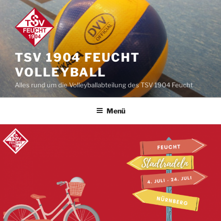
Zum
Inhalt
springen
TSV 1904 FEUCHT
VOLLEYBALL
Alles rund um die Volleyballabteilung des TSV 1904 Feucht
Menü