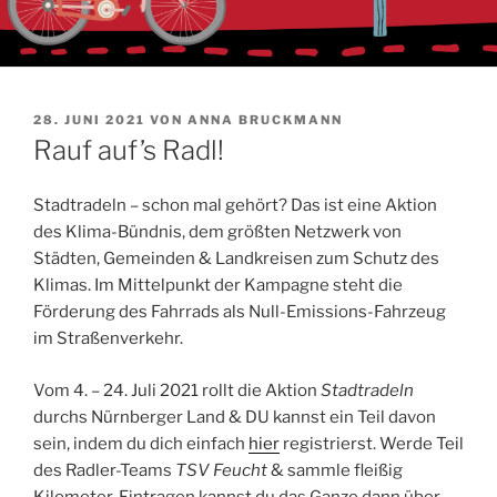
VERÖFFENTLICHT
28. JUNI 2021
VON
ANNA BRUCKMANN
AM
Rauf auf’s Radl!
Stadtradeln – schon mal gehört? Das ist eine Aktion
des Klima-Bündnis, dem größten Netzwerk von
Städten, Gemeinden & Landkreisen zum Schutz des
Klimas. Im Mittelpunkt der Kampagne steht die
Förderung des Fahrrads als Null-Emissions-Fahrzeug
im Straßenverkehr.
Vom 4. – 24. Juli 2021 rollt die Aktion
Stadtradeln
durchs Nürnberger Land & DU kannst ein Teil davon
sein, indem du dich einfach
hier
registrierst. Werde Teil
des Radler-Teams
TSV Feucht
& sammle fleißig
Kilometer. Eintragen kannst du das Ganze dann über