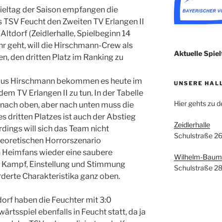
eltag der Saison empfangen die
s TSV Feucht den Zweiten TV Erlangen II
ltdorf (Zeidlerhalle, Spielbeginn 14
hr geht, will die Hirschmann-Crew als
Aktuelle Spiel
, den dritten Platz im Ranking zu
Klaus Hirschmann bekommen es heute im
UNSERE HAL
em TV Erlangen II zu tun. In der Tabelle
Hier gehts zu 
 nach oben, aber nach unten muss die
s dritten Platzes ist auch der Abstieg
Zeidlerhalle
dings will sich das Team nicht
Schulstraße 2
heoretischen Horrorszenario
n Heimfans wieder eine saubere
Wilhelm-Baum
 Kampf, Einstellung und Stimmung
Schulstraße 2
rderte Charakteristika ganz oben.
orf haben die Feuchter mit 3:0
tsspiel ebenfalls in Feucht statt, da ja