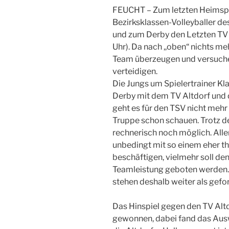
FEUCHT – Zum letzten Heimspi
Bezirksklassen-Volleyballer de
und zum Derby den Letzten TV A
Uhr). Da nach ,,oben“ nichts me
Team überzeugen und versuchen
verteidigen.
Die Jungs um Spielertrainer 
Derby mit dem TV Altdorf und d
geht es für den TSV nicht mehr
Truppe schon schauen. Trotz de
rechnerisch noch möglich. Aller
unbedingt mit so einem eher t
beschäftigen, vielmehr soll de
Teamleistung geboten werden.
stehen deshalb weiter als gefo
Das Hinspiel gegen den TV Altd
gewonnen, dabei fand das Auswär