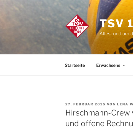
Zum
Inhalt
springen
TSV 
Alles rund um 
Startseite
Erwachsene
VERÖFFENTLICHT
27. FEBRUAR 2015
VON
LENA 
AM
Hirschmann-Crew wi
und offene Rechnu