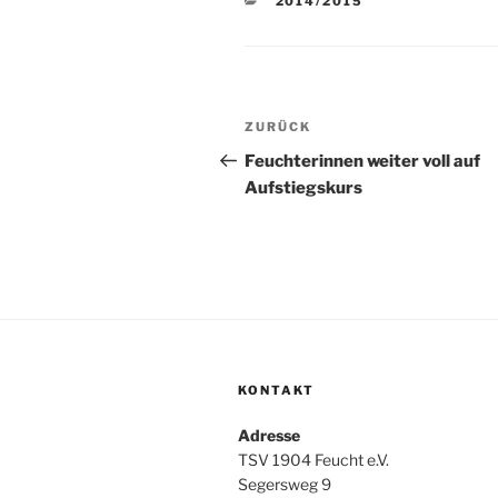
KATEGORIEN
2014/2015
Beitragsnavigation
Vorheriger
ZURÜCK
Beitrag
Feuchterinnen weiter voll auf
Aufstiegskurs
KONTAKT
Adresse
TSV 1904 Feucht e.V.
Segersweg 9