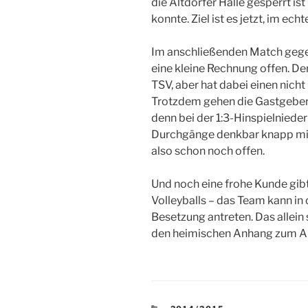
die Altdorfer Halle gesperrt is
konnte. Ziel ist es jetzt, im ec
Im anschließenden Match gegen
eine kleine Rechnung offen. Der
TSV, aber hat dabei einen nich
Trotzdem gehen die Gastgeber 
denn bei der 1:3-Hinspielnieder
Durchgänge denkbar knapp mit 
also schon noch offen.
Und noch eine frohe Kunde gibt
Volleyballs – das Team kann in
Besetzung antreten. Das allein
den heimischen Anhang zum Anf