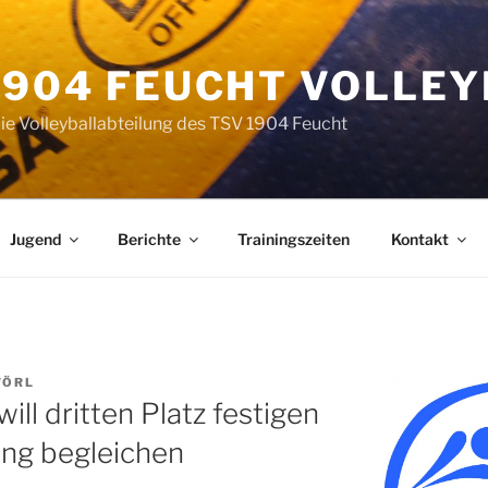
1904 FEUCHT VOLLE
die Volleyballabteilung des TSV 1904 Feucht
Jugend
Berichte
Trainingszeiten
Kontakt
WÖRL
ll dritten Platz festigen
ng begleichen