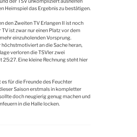
t und der TSV unkompliziert aushelfen
hten Heimspiel das Ergebnis zu bestätigen.
 den Zweiten TV Erlangen II ist noch
 TV ist zwar nur einen Platz vor dem
t mehr einzuholenden Vorsprung.
höchstmotiviert an die Sache heran,
lage verloren die TSVler zwei
25:27. Eine kleine Rechnung steht hier
 es für die Freunde des Feuchter
 dieser Saison erstmals in kompletter
 sollte doch neugierig genug machen und
euern in die Halle locken.