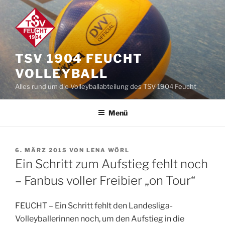
Zum
Inhalt
springen
TSV 1904 FEUCHT
VOLLEYBALL
Alles rund um die Volleyballabteilung des TSV 1904 Feucht
Menü
VERÖFFENTLICHT
6. MÄRZ 2015
VON
LENA WÖRL
AM
Ein Schritt zum Aufstieg fehlt noch
– Fanbus voller Freibier „on Tour“
FEUCHT – Ein Schritt fehlt den Landesliga-
Volleyballerinnen noch, um den Aufstieg in die