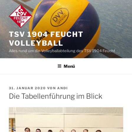
Zum
Inhalt
springen
TSV 1904 FEUCHT
VOLLEYBALL
Alles rund um die Volleyballabteilung des TSV 1904 Feucht
Menü
VERÖFFENTLICHT
31. JANUAR 2020
VON
ANDI
AM
Die Tabellenführung im Blick