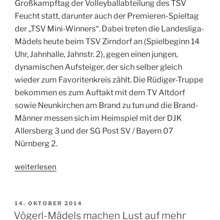
Großkampftag der Volleyballabteilung des TSV
Feucht statt, darunter auch der Premieren-Spieltag
der ,,TSV Mini-Winners“. Dabei treten die Landesliga-
Mädels heute beim TSV Zirndorf an (Spielbeginn 14
Uhr, Jahnhalle, Jahnstr. 2), gegen einen jungen,
dynamischen Aufsteiger, der sich selber gleich
wieder zum Favoritenkreis zählt. Die Rüdiger-Truppe
bekommen es zum Auftakt mit dem TV Altdorf
sowie Neunkirchen am Brand zu tun und die Brand-
Männer messen sich im Heimspiel mit der DJK
Allersberg 3 und der SG Post SV / Bayern 07
Nürnberg 2.
„Erster
weiterlesen
Großkampftag
und
die
VERÖFFENTLICHT
14. OKTOBER 2014
AM
Premiere
Vögerl-Mädels machen Lust auf mehr