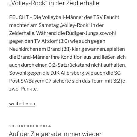
AM
Mini-
„Volley-Rock“ in der Zeidlerhalle
Winners““
FEUCHT – Die Volleyball-Männer des TSV Feucht
machten am Samstag ,,Volley-Rock“ in der
Zeiderhalle. Während die Rüdiger-Jungs sowohl
gegen den TV Altdorf (3:0) wie auch gegen
Neunkirchen am Brand (3:1) klar gewannen, spielten
die Brand-Männer ihre Kondition aus und ließen sich
auch durch einen 0:2-Satzrückstand nicht aufhalten.
Sowohl gegen die DJK Allersberg wie auch die SG
Post SV/Bayern 07 sicherte sich das Team mit 3:2 je
zwei Punkte.
„„Volley-
weiterlesen
Rock“
in
der
VERÖFFENTLICHT
19. OKTOBER 2014
AM
Zeidlerhalle“
Auf der Zielgerade immer wieder