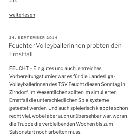
21).
„Ambitionierter
weiterlesen
Vollgasvolleyball,
aber
ohne
VERÖFFENTLICHT
24. SEPTEMBER 2014
AM
Druck!
Feuchter Volleyballerinnen probten den
(Der
Ernstfall
Bote)“
FEUCHT – Ein gutes und auch lehrreiches
Vorbereitungsturnier war es für die Landesliga-
Volleyballerinnen des TSV Feucht diesen Sonntag in
Zirndorf. Im Wesentlichen sollten im simulierten
Ernstfall die unterschiedlichen Spielsysteme
getestet werden. Und auch spielerisch klappte schon
recht viel, wobei aber auch unübersehbar war, woran
die Truppe die verbleibenden Wochen bis zum
Saisonstart noch arbeiten muss.