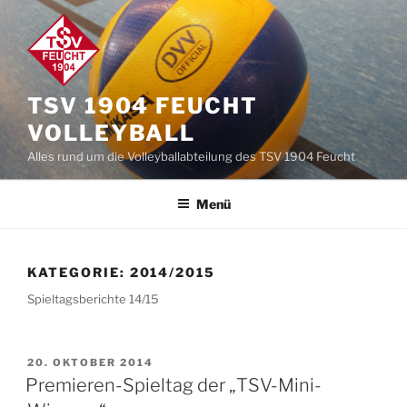
Zum
Inhalt
springen
TSV 1904 FEUCHT
VOLLEYBALL
Alles rund um die Volleyballabteilung des TSV 1904 Feucht
Menü
KATEGORIE:
2014/2015
Spieltagsberichte 14/15
VERÖFFENTLICHT
20. OKTOBER 2014
AM
Premieren-Spieltag der „TSV-Mini-