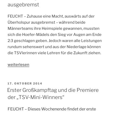
ausgebremst
FEUCHT – Zuhause eine Macht, auswärts auf der
Überholspur ausgebremst – während beide
Männerteams ihre Heimspiele gewannen, mussten
sich die Hoefer-Mädels den Sieg vor Augen am Ende
2:3 geschlagen geben. Jedoch waren alle Leistungen
rundum sehenswert und aus der Niederlage können
die TSVlerinnen viele Lehren für die Zukunft ziehen.
„Auf
weiterlesen
der
Zielgerade
immer
VERÖFFENTLICHT
17. OKTOBER 2014
AM
wieder
Erster Großkampftag und die Premiere
ausgebremst“
der „TSV-Mini-Winners“
FEUCHT – Dieses Wochenende findet der erste