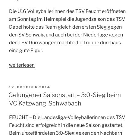
der
„TSV-
Die U16 Volleyballerinnen des TSV Feucht eröffneten
Mini-
am Sonntag im Heimspiel die Jugendsaison des TSV.
Winners““
Dabei holte das Team gleich den ersten Sieg gegen
den SV Schwaig und auch bei der Niederlage gegen
den TSV Dürrwangen machte die Truppe durchaus
eine gute Figur.
„Vögerl-
weiterlesen
Mädels
machen
Lust
VERÖFFENTLICHT
12. OKTOBER 2014
AM
auf
Gelungener Saisonstart – 3:0-Sieg beim
mehr“
VC Katzwang-Schwabach
FEUCHT – Die Landesliga-Volleyballerinnen des TSV
Feucht sind erfolgreich in die neue Saison gestartet.
Beim ungefährdeten 3:0-Sieg gegen den Nachbarn