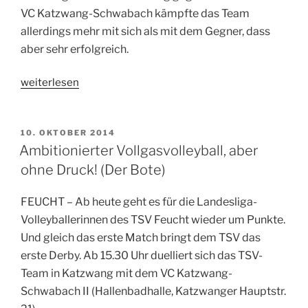
VC Katzwang-Schwabach kämpfte das Team
allerdings mehr mit sich als mit dem Gegner, dass
aber sehr erfolgreich.
„Gelungener
weiterlesen
Saisonstart
–
3:0-
VERÖFFENTLICHT
10. OKTOBER 2014
AM
Sieg
Ambitionierter Vollgasvolleyball, aber
beim
ohne Druck! (Der Bote)
VC
Katzwang-
FEUCHT – Ab heute geht es für die Landesliga-
Schwabach“
Volleyballerinnen des TSV Feucht wieder um Punkte.
Und gleich das erste Match bringt dem TSV das
erste Derby. Ab 15.30 Uhr duelliert sich das TSV-
Team in Katzwang mit dem VC Katzwang-
Schwabach II (Hallenbadhalle, Katzwanger Hauptstr.