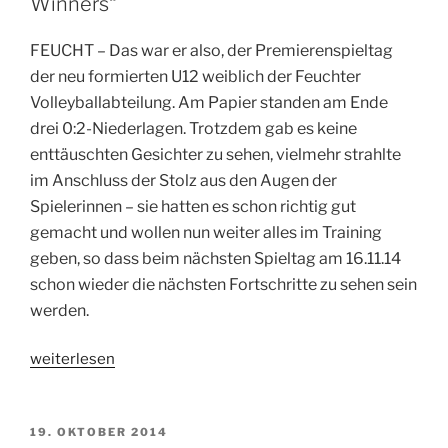
Winners“
FEUCHT – Das war er also, der Premierenspieltag
der neu formierten U12 weiblich der Feuchter
Volleyballabteilung. Am Papier standen am Ende
drei 0:2-Niederlagen. Trotzdem gab es keine
enttäuschten Gesichter zu sehen, vielmehr strahlte
im Anschluss der Stolz aus den Augen der
Spielerinnen – sie hatten es schon richtig gut
gemacht und wollen nun weiter alles im Training
geben, so dass beim nächsten Spieltag am 16.11.14
schon wieder die nächsten Fortschritte zu sehen sein
werden.
„Premieren-
weiterlesen
Spieltag
der
„TSV-
VERÖFFENTLICHT
19. OKTOBER 2014