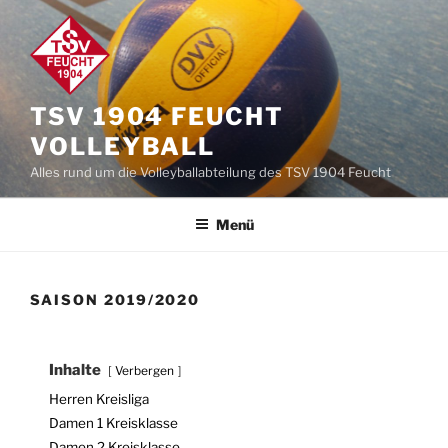
Zum
Inhalt
springen
TSV 1904 FEUCHT
VOLLEYBALL
Alles rund um die Volleyballabteilung des TSV 1904 Feucht
Menü
SAISON 2019/2020
Inhalte
Verbergen
Herren Kreisliga
Damen 1 Kreisklasse
Damen 2 Kreisklasse